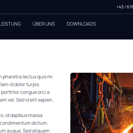
+43 / 67
LEISTUNG
ÜBER UNS
DOWNLOADS
n pharetra lectus quis mi
lam id dolor turpis.
porttitor congue orci a
m vel. Sed id elit sapien.
ro, id dapibus massa
an condimentum dictum.
rdum augue. Sed aliquam