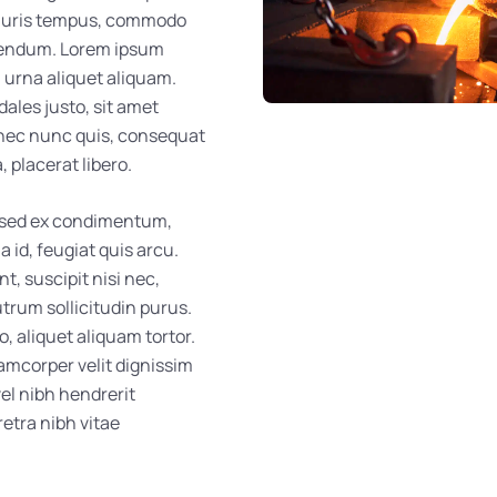
t mauris tempus, commodo
ibendum. Lorem ipsum
u urna aliquet aliquam.
dales justo, sit amet
 nec nunc quis, consequat
, placerat libero.
n sed ex condimentum,
a id, feugiat quis arcu.
t, suscipit nisi nec,
rutrum sollicitudin purus.
 aliquet aliquam tortor.
lamcorper velit dignissim
el nibh hendrerit
etra nibh vitae