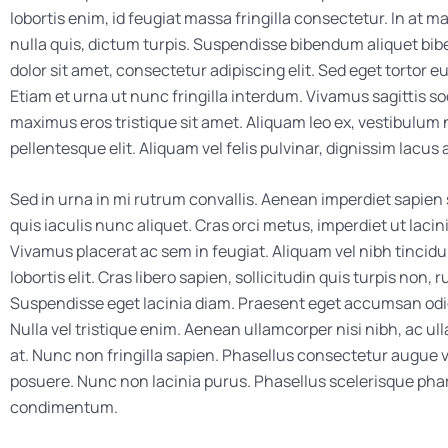
lobortis enim, id feugiat massa fringilla consectetur. In a
nulla quis, dictum turpis. Suspendisse bibendum aliquet b
dolor sit amet, consectetur adipiscing elit. Sed eget tortor e
Etiam et urna ut nunc fringilla interdum. Vivamus sagittis so
maximus eros tristique sit amet. Aliquam leo ex, vestibulum
pellentesque elit. Aliquam vel felis pulvinar, dignissim lacus a
Sed in urna in mi rutrum convallis. Aenean imperdiet sapie
quis iaculis nunc aliquet. Cras orci metus, imperdiet ut lacini
Vivamus placerat ac sem in feugiat. Aliquam vel nibh tincidun
lobortis elit. Cras libero sapien, sollicitudin quis turpis non, 
Suspendisse eget lacinia diam. Praesent eget accumsan odio,
Nulla vel tristique enim. Aenean ullamcorper nisi nibh, ac ul
at. Nunc non fringilla sapien. Phasellus consectetur augue v
posuere. Nunc non lacinia purus. Phasellus scelerisque phar
condimentum.