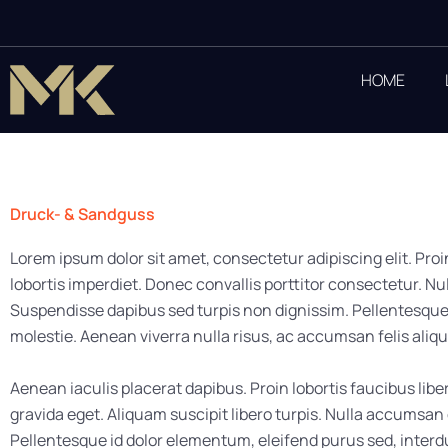
Zum
Inhalt
springen
HOME
Druck- & Sandguss
Lorem ipsum dolor sit amet, consectetur adipiscing elit. Proi
lobortis imperdiet. Donec convallis porttitor consectetur. Nul
Suspendisse dapibus sed turpis non dignissim. Pellentesque 
molestie. Aenean viverra nulla risus, ac accumsan felis aliqua
Aenean iaculis placerat dapibus. Proin lobortis faucibus libe
gravida eget. Aliquam suscipit libero turpis. Nulla accums
Pellentesque id dolor elementum, eleifend purus sed, inte