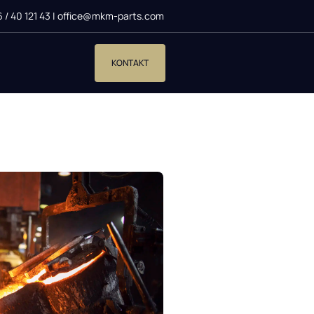
6 / 40 121 43
|
office@mkm-parts.com
KONTAKT